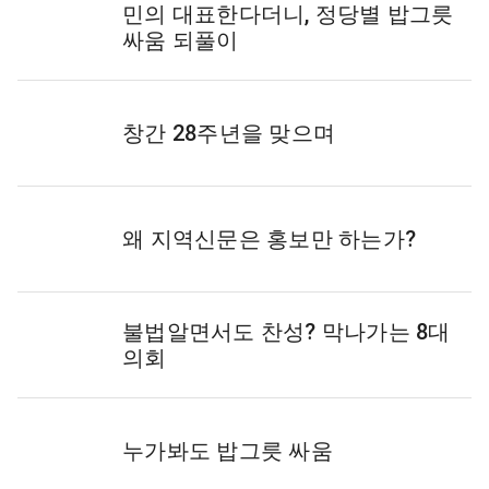
민의 대표한다더니, 정당별 밥그릇
싸움 되풀이
창간 28주년을 맞으며
왜 지역신문은 홍보만 하는가?
불법알면서도 찬성? 막나가는 8대
의회
누가봐도 밥그릇 싸움